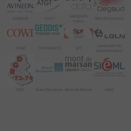
AERODATA
AVINEON
ATGT
GROUPE DEGAUD
France
Landesamt für
COWI
TOPOGEODIS
SRT
Geoinformation
RGD
Grand Besançon
Mont de Marsan
Siéml