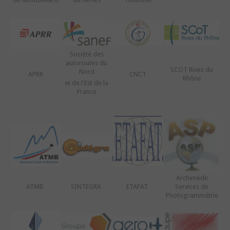
Société des
autoroutes du
SCOT Rives du
Nord
APRR
CNCT
Rhône
et de l'Est de la
France
Archimède
ATMB
SINTEGRA
ETAFAT
Services de
Photogrammétrie