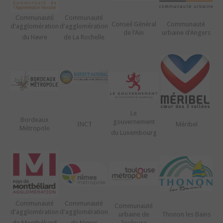
Communauté
Communauté
Conseil Général
Communauté
d'agglomération
d'agglomération
de l'Ain
urbaine d'Angers
du Havre
de La Rochelle
Le
Bordeaux
gouvernement
INCT
Méribel
Métropole
du Luxembourg
Communauté
Communauté
Communauté
d'agglomération
d'agglomération
urbaine de
Thonon les Bains
de Montbéliard
de Nimes
Toulouse